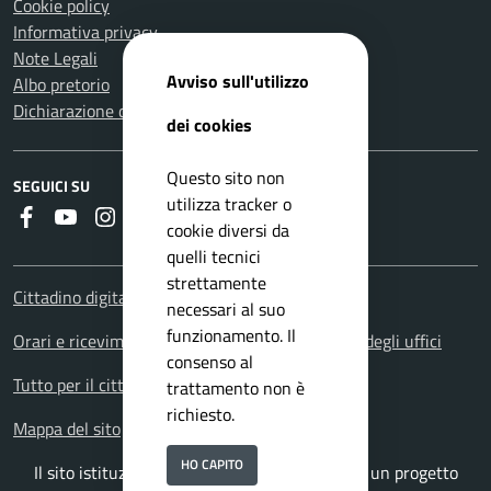
Cookie policy
Informativa privacy
Note Legali
Avviso sull'utilizzo
Albo pretorio
Dichiarazione di accessibilità
dei cookies
Questo sito non
SEGUICI SU
utilizza tracker o
Faceboook
Youtube
Instagram
RSS
cookie diversi da
quelli tecnici
strettamente
Cittadino digitale - PagoPA
necessari al suo
funzionamento. Il
Orari e ricevimenti. Orario apertura al pubblico degli uffici
consenso al
Tutto per il cittadino: i servizi territoriali
trattamento non è
richiesto.
Mappa del sito
HO CAPITO
Il sito istituzionale del Comune di Suvereto è un progetto