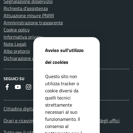
Segnalazione disservizio
Richiesta d'assistenza
Attuazione misure PNRR
Amministrazione trasparente
Cookie policy
Informativa privacy
Note Legali
Avviso sull'utilizzo
Albo pretorio
Dichiarazione di accessibilità
dei cookies
Questo sito non
SEGUICI SU
utilizza tracker o
Faceboook
Youtube
Instagram
RSS
cookie diversi da
quelli tecnici
strettamente
Cittadino digitale - PagoPA
necessari al suo
funzionamento. Il
Orari e ricevimenti. Orario apertura al pubblico degli uffici
consenso al
Tutto per il cittadino: i servizi territoriali