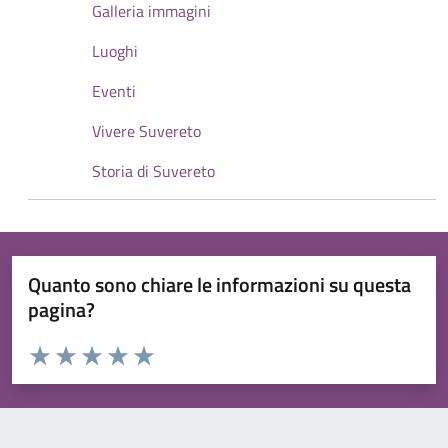
Galleria immagini
Luoghi
Eventi
Vivere Suvereto
Storia di Suvereto
Quanto sono chiare le informazioni su questa
pagina?
Valuta da 1 a 5 stelle la pagina
Valuta 1 stelle su 5
Valuta 2 stelle su 5
Valuta 3 stelle su 5
Valuta 4 stelle su 5
Valuta 5 stelle su 5