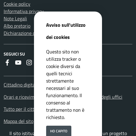
Cookie policy
Informativa privacy
Note Legali
Avviso sull'utilizzo
Albo pretorio
Dichiarazione di accessibilità
dei cookies
Questo sito non
SEGUICI SU
utilizza tracker o
Faceboook
Youtube
Instagram
RSS
cookie diversi da
quelli tecnici
strettamente
Cittadino digitale - PagoPA
necessari al suo
funzionamento. Il
Orari e ricevimenti. Orario apertura al pubblico degli uffici
consenso al
Tutto per il cittadino: i servizi territoriali
trattamento non è
richiesto.
Mappa del sito
HO CAPITO
Il sito istituzionale del Comune di Suvereto è un progetto