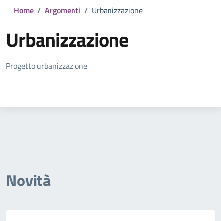
Home
/
Argomenti
/
Urbanizzazione
Urbanizzazione
Dettagli della notizia
Progetto urbanizzazione
Novità