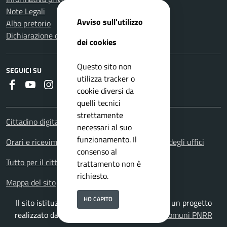
Note Legali
Avviso sull'utilizzo
Albo pretorio
Dichiarazione di accessibilità
dei cookies
Questo sito non
SEGUICI SU
utilizza tracker o
Faceboook
Youtube
Instagram
RSS
cookie diversi da
quelli tecnici
strettamente
Cittadino digitale - PagoPA
necessari al suo
funzionamento. Il
Orari e ricevimenti. Orario apertura al pubblico degli uffici
consenso al
Tutto per il cittadino: i servizi territoriali
trattamento non è
richiesto.
Mappa del sito
HO CAPITO
Il sito istituzionale del Comune di Suvereto è un progetto
realizzato da
ISWEB S.p.A.
con la
Soluzione Comuni PNRR