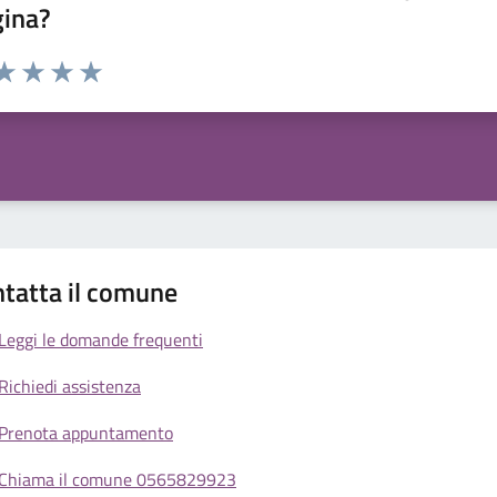
gina?
da 1 a 5 stelle la pagina
a 1 stelle su 5
aluta 2 stelle su 5
Valuta 3 stelle su 5
Valuta 4 stelle su 5
Valuta 5 stelle su 5
tatta il comune
Leggi le domande frequenti
Richiedi assistenza
Prenota appuntamento
Chiama il comune 0565829923