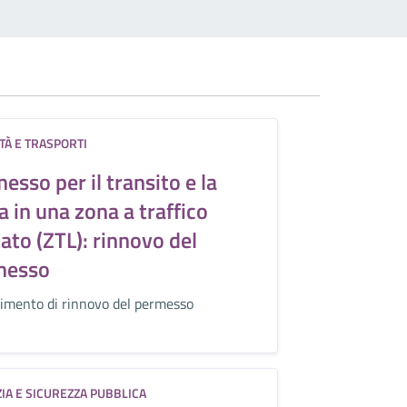
TÀ E TRASPORTI
esso per il transito e la
a in una zona a traffico
tato (ZTL): rinnovo del
messo
imento di rinnovo del permesso
ZIA E SICUREZZA PUBBLICA