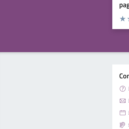
pa
Valuta 
Valut
V
Con