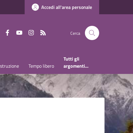
Accedi all'area personale
Faceboook
Youtube
Instagram
RSS
Cerca
Tutti gli
Istruzione
Tempo libero
argomenti...