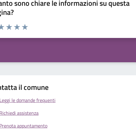
nto sono chiare le informazioni su questa
gina?
da 1 a 5 stelle la pagina
a 1 stelle su 5
aluta 2 stelle su 5
Valuta 3 stelle su 5
Valuta 4 stelle su 5
Valuta 5 stelle su 5
tatta il comune
Leggi le domande frequenti
Richiedi assistenza
Prenota appuntamento