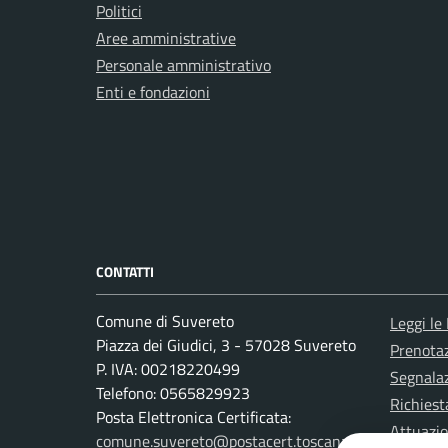
Politici
Aree amministrative
Personale amministrativo
Enti e fondazioni
CONTATTI
Comune di Suvereto
Leggi le
Piazza dei Giudici, 3 - 57028 Suvereto
Prenota
P. IVA: 00218220499
Segnalaz
Telefono: 0565829923
Richiest
Posta Elettronica Certificata:
Attuazi
comune.suvereto@postacert.toscana.it