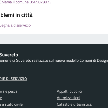
Chiama il comune 0565829923
blemi in città
Segnala disservizio
Suvereto
 Comune di Suvereto realizzato sul nuovo modello Comuni di Designer
IE DI SERVIZIO
ura e pesca
Appalti pubblici
e
Autorizzazioni
 e stato civile
Catasto e urbanistica