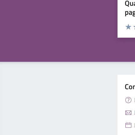
Qua
pa
Valuta 
Valut
V
Con