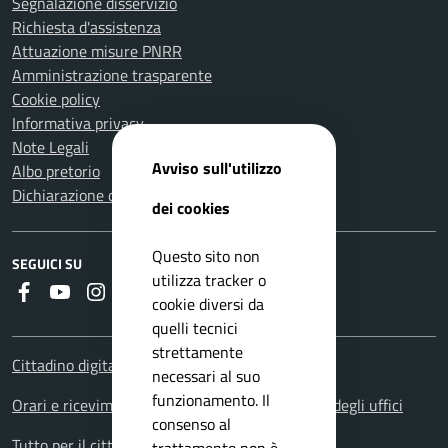
Segnalazione disservizio
Richiesta d'assistenza
Attuazione misure PNRR
Amministrazione trasparente
Cookie policy
Informativa privacy
Note Legali
Avviso sull'utilizzo
Albo pretorio
Dichiarazione di accessibilità
dei cookies
Questo sito non
SEGUICI SU
utilizza tracker o
Faceboook
Youtube
Instagram
RSS
cookie diversi da
quelli tecnici
strettamente
Cittadino digitale - PagoPA
necessari al suo
funzionamento. Il
Orari e ricevimenti. Orario apertura al pubblico degli uffici
consenso al
Tutto per il cittadino: i servizi territoriali
trattamento non è