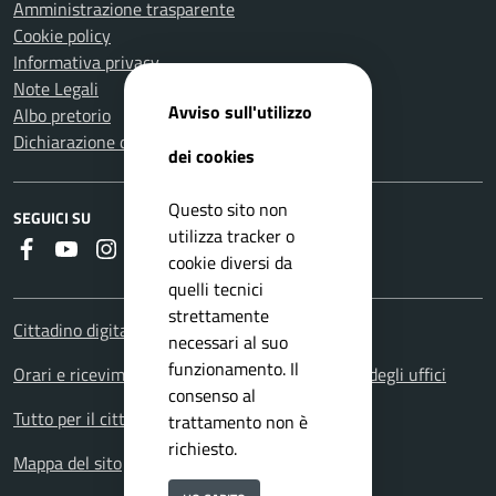
Amministrazione trasparente
Cookie policy
Informativa privacy
Note Legali
Avviso sull'utilizzo
Albo pretorio
Dichiarazione di accessibilità
dei cookies
Questo sito non
SEGUICI SU
utilizza tracker o
Faceboook
Youtube
Instagram
RSS
cookie diversi da
quelli tecnici
strettamente
Cittadino digitale - PagoPA
necessari al suo
funzionamento. Il
Orari e ricevimenti. Orario apertura al pubblico degli uffici
consenso al
Tutto per il cittadino: i servizi territoriali
trattamento non è
richiesto.
Mappa del sito