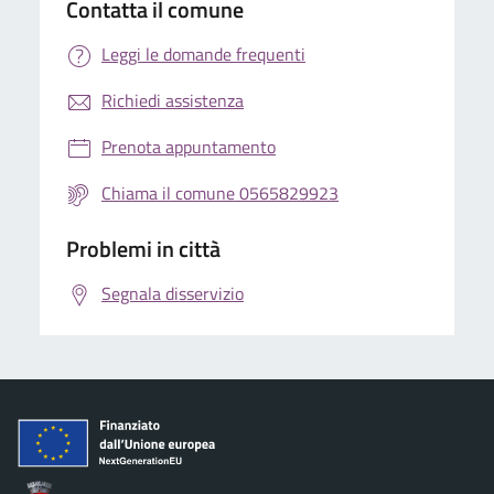
Contatta il comune
Leggi le domande frequenti
Richiedi assistenza
Prenota appuntamento
Chiama il comune 0565829923
Problemi in città
Segnala disservizio