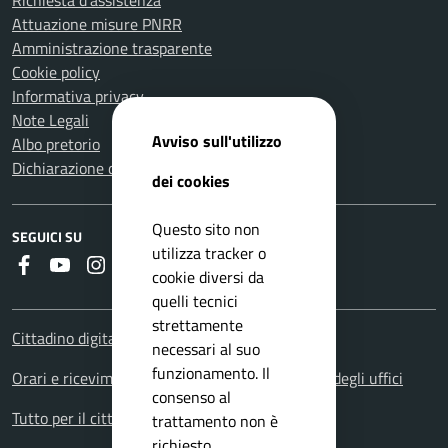
Richiesta d'assistenza
Attuazione misure PNRR
Amministrazione trasparente
Cookie policy
Informativa privacy
Note Legali
Avviso sull'utilizzo
Albo pretorio
Dichiarazione di accessibilità
dei cookies
Questo sito non
SEGUICI SU
utilizza tracker o
Faceboook
Youtube
Instagram
RSS
cookie diversi da
quelli tecnici
strettamente
Cittadino digitale - PagoPA
necessari al suo
funzionamento. Il
Orari e ricevimenti. Orario apertura al pubblico degli uffici
consenso al
Tutto per il cittadino: i servizi territoriali
trattamento non è
richiesto.