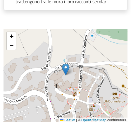
trattengono tra le mura i loro racconti secolari.
+
−
Leaflet
|
©
OpenStreetMap
contributors