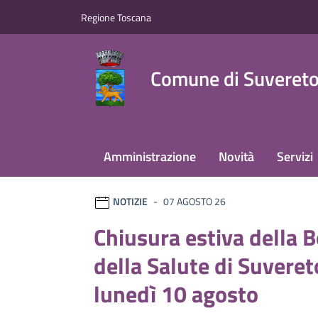
Vai ai contenuti
Vai al footer
Regione Toscana
Comune di Suveret
Amministrazione
Novità
Servizi
Comune di Suvereto
Ultime notizie
NOTIZIE
07 AGOSTO 26
Chiusura estiva della 
della Salute di Suveret
lunedì 10 agosto