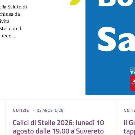
lla Salute di
chiusa da
ività
to, con il
nece...
NOTIZIE
03 AGOSTO 26
NOTI
Calici di Stelle 2026: lunedì 10
Il G
agosto dalle 19.00 a Suvereto
tap