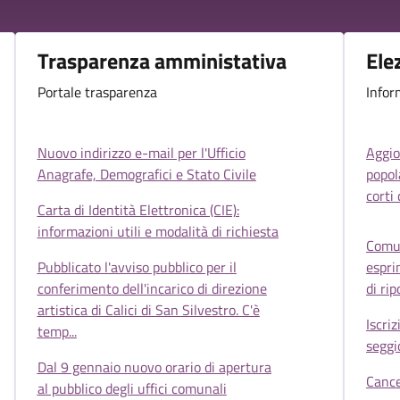
Trasparenza amministativa
Ele
Portale trasparenza
Infor
Nuovo indirizzo e-mail per l'Ufficio
Aggio
Anagrafe, Demografici e Stato Civile
popola
corti 
Carta di Identità Elettronica (CIE):
informazioni utili e modalità di richiesta
Comun
Pubblicato l'avviso pubblico per il
espri
conferimento dell'incarico di direzione
di ri
artistica di Calici di San Silvestro. C'è
Iscriz
temp...
seggi
Dal 9 gennaio nuovo orario di apertura
Cance
al pubblico degli uffici comunali