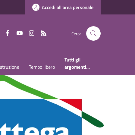
Accedi all'area personale
Faceboook
Youtube
Instagram
RSS
Cerca
Tutti gli
Istruzione
Tempo libero
argomenti...