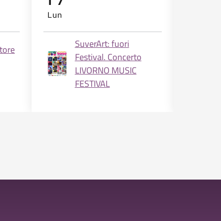
Lun
Mar
SuverArt: fuori
N
atore
Festival. Concerto
s
LIVORNO MUSIC
c
FESTIVAL
s